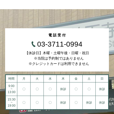
電 話 受 付
03-3711-0994
【休診日】木曜・土曜午後・日曜・祝日
※当院は予約制ではありません
※クレジットカードは利用できません
時間
月
火
水
木
金
土
日
9:00
~
〇
〇
〇
休診
〇
〇
休診
13:00
15:30
~
〇
〇
〇
休診
〇
休診
休診
19:00