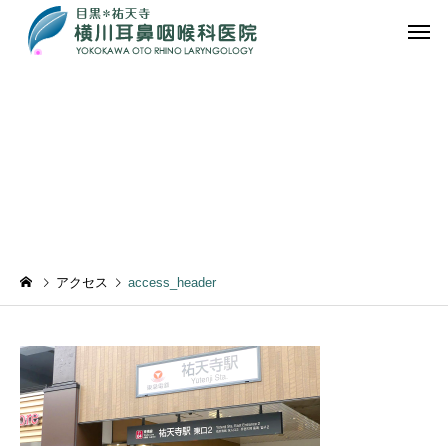
access_header
【耳・みみ】
【鼻・は
アクセス
access_header
【首・くび】
【その他の