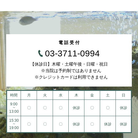
電 話 受 付
03-3711-0994
【休診日】木曜・土曜午後・日曜・祝日
※当院は予約制ではありません
※クレジットカードは利用できません
時間
月
火
水
木
金
土
日
9:00
~
〇
〇
〇
休診
〇
〇
休診
13:00
15:30
~
〇
〇
〇
休診
〇
休診
休診
19:00