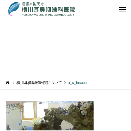
a_c_header
【耳・みみ】
【鼻・は
横川耳鼻咽喉医院について
a_c_header
【首・くび】
【その他の